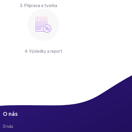
3. Příprava a tvorba
4. Výsledky a report
O nás
O nás