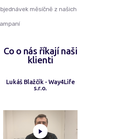
bjednávek měsíčně z našich
kampaní
Co o nás říkají naši
klienti
Lukáš Blažčík - Way4Life
s.r.o.