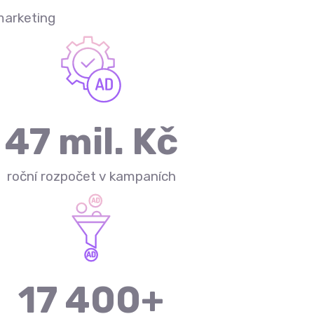
arketing
47
 mil. Kč
roční rozpočet v kampaních
17 400
+