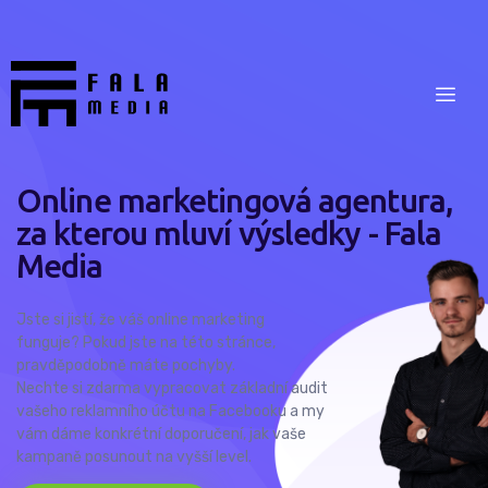
Online marketingová agentura,
za kterou mluví výsledky - Fala
Media
Jste si jistí, že váš online marketing
funguje? Pokud jste na této stránce,
pravděpodobně máte pochyby.
Nechte si zdarma vypracovat základní audit
vašeho reklamního účtu na Facebooku a my
vám dáme konkrétní doporučení, jak vaše
kampaně posunout na vyšší level.